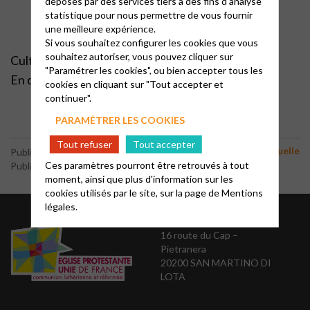
déposés par des services tiers à des fins d'analyse
statistique pour nous permettre de vous fournir
une meilleure expérience.
Si vous souhaitez configurer les cookies que vous
souhaitez autoriser, vous pouvez cliquer sur
Culte
dimanche 10 mai 2026
"Paramétrer les cookies", ou bien accepter tous les
En direct de Pietranera à partir de 10h30
cookies en cliquant sur "Tout accepter et
continuer".
PARAMÉTRER LES COOKIES
Tout refuser
Tout accepter
Vie spirituelle
Publié le 7 mai 2026
Ces paramètres pourront être retrouvés à tout
Publié par le webmaster
moment, ainsi que plus d'information sur les
cookies utilisés par le site, sur la page de
Mentions
légales.
Presbytère
16 route du Cap –
Pietranera
20200 SAN MARTINO DI
LOTA