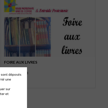
FOIRE AUX LIVRES
Printemps 2018
es sont déposés
rnir une
uer sur
ter et