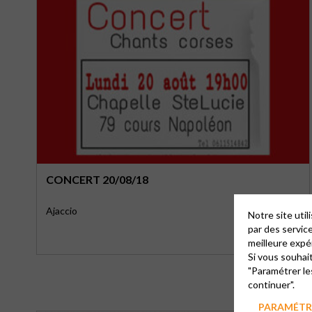
CONCERT 20/08/18
Ajaccio
Notre site uti
par des servic
meilleure expé
Si vous souhai
"Paramétrer le
continuer".
PARAMÉTRE