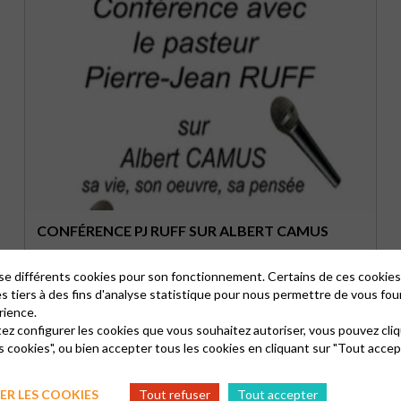
CONFÉRENCE PJ RUFF SUR ALBERT CAMUS
27 juin 2018
lise différents cookies pour son fonctionnement. Certains de ces cooki
es tiers à des fins d'analyse statistique pour nous permettre de vous fou
rience.
tez configurer les cookies que vous souhaitez autoriser, vous pouvez cliq
s cookies", ou bien accepter tous les cookies en cliquant sur "Tout accep
R LES COOKIES
Tout refuser
Tout accepter